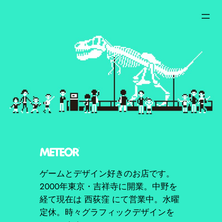
内
容
を
ス
キ
ッ
プ
ゲームとデザイン好きのお店です。
2000年東京・吉祥寺に開業。中野を
経て現在は 西荻窪 にて営業中。水曜
定休。時々グラフィックデザインを