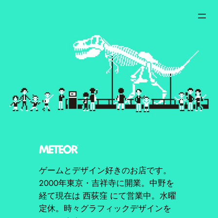
内
容
を
ス
キ
ッ
プ
ゲームとデザイン好きのお店です。
2000年東京・吉祥寺に開業。中野を
経て現在は 西荻窪 にて営業中。水曜
定休。時々グラフィックデザインを